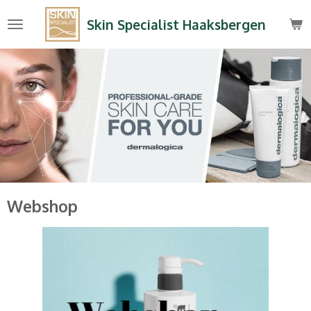
Ga
Skin Specialist Haaksbergen
direct
naar
de
hoofdinhoud
Webshop