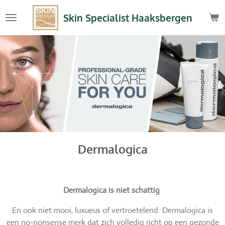
Ga
Skin Specialist Haaksbergen
direct
naar
de
hoofdinhoud
Dermalogica
Dermalogica is niet schattig
En ook niet mooi, luxueus of vertroetelend. Dermalogica is
een no-nonsense merk dat zich volledig richt op een gezonde