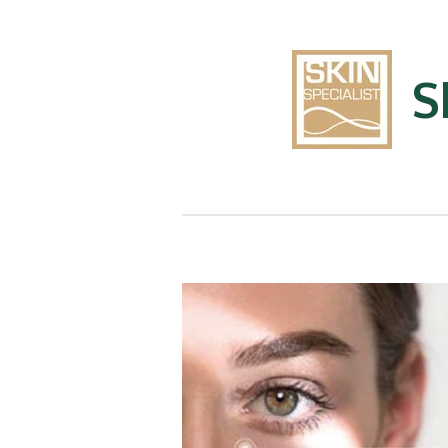
Ga
direct
naar
S
de
hoofdinhoud