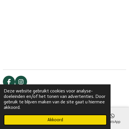
F
I
a
n
Deze website gebruikt cookies voor analyse-
© 2020 - 2026 Skinspecialist Haaksbergen
c
s
doeleinden en/of het tonen van advertenties. Door
Powered by
JouwWeb
e
t
gebruik te blijven maken van de site gaat u hiermee
b
a
akkoord.
o
g
o
r
Akkoord
E-mailadres
Telefoonnummer
Kaart
WhatsApp
k
a
m