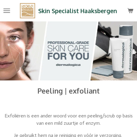
Ga
Skin Specialist Haaksbergen
direct
naar
de
hoofdinhoud
Peeling | exfoliant
Exfoliëren is een ander woord voor een peeling/scrub op basis
van een mild zuurtje of enzym.
Je gebruikt hem na je reiniging en vóór je verzorging.