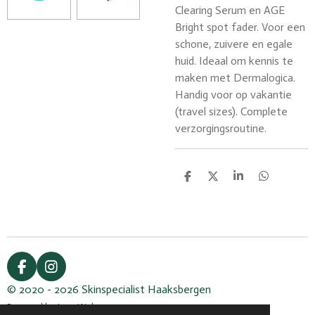
Clearing Serum en AGE
Bright spot fader. Voor een
schone, zuivere en egale
huid. Ideaal om kennis te
maken met Dermalogica.
Handig voor op vakantie
(travel sizes). Complete
verzorgingsroutine.
D
D
S
D
e
e
h
e
l
e
a
l
e
l
r
e
n
e
n
F
I
a
n
© 2020 - 2026 Skinspecialist Haaksbergen
c
s
Powered by
JouwWeb
e
t