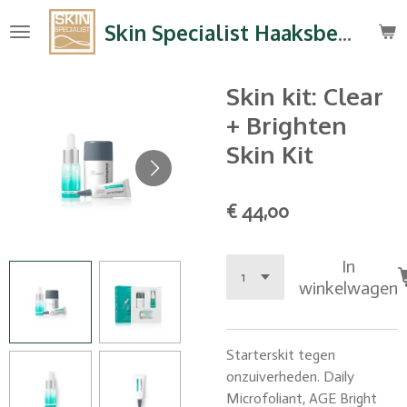
Ga
Skin Specialist Haaksbergen
direct
naar
de
Skin kit: Clear
hoofdinhoud
+ Brighten
Skin Kit
€ 44,00
In
winkelwagen
Starterskit tegen
onzuiverheden. Daily
Microfoliant, AGE Bright