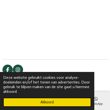
F
I
a
n
Deze website gebruikt cookies voor analyse-
© 2020 - 2026 Skinspecialist Haaksbergen
c
s
doeleinden en/of het tonen van advertenties. Door
Powered by
JouwWeb
e
t
gebruik te blijven maken van de site gaat u hiermee
b
a
akkoord.
o
g
o
r
Akkoord
E-mailadres
Telefoonnummer
Kaart
WhatsApp
k
a
m