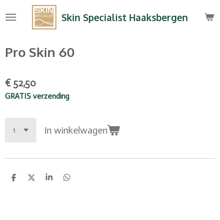
Ga
Skin Specialist Haaksbergen
direct
naar
de
Pro Skin 60
hoofdinhoud
€ 52,50
GRATIS verzending
In winkelwagen
D
D
S
D
e
e
h
e
l
e
a
l
e
l
r
e
n
e
n