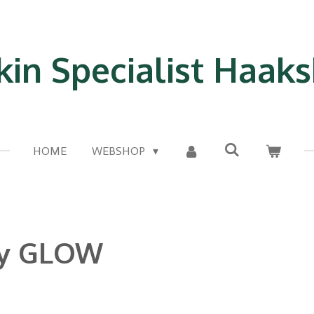
kin Specialist Haak
HOME
WEBSHOP
day GLOW