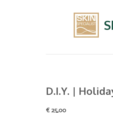
Ga
direct
naar
S
de
hoofdinhoud
D.I.Y. | Holi
€ 25,00