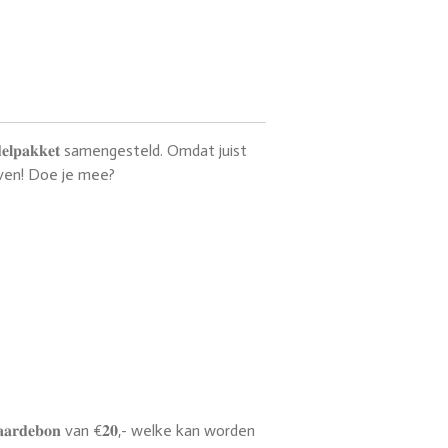
𝐩𝐚𝐤𝐤𝐞𝐭 samengesteld. Omdat juist
geven! Doe je mee?
𝐝𝐞𝐛𝐨𝐧 van €𝟐𝟎,- welke kan worden