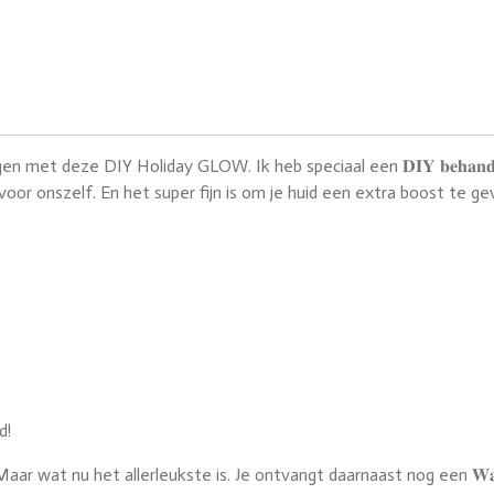
met deze DIY Holiday GLOW. Ik heb speciaal een 𝐃𝐈𝐘 𝐛𝐞𝐡𝐚𝐧𝐝𝐞
 voor onszelf. En het super fijn is om je huid een extra boost te 
d!
Maar wat nu het allerleukste is. Je ontvangt daarnaast nog een 𝐖𝐚𝐚